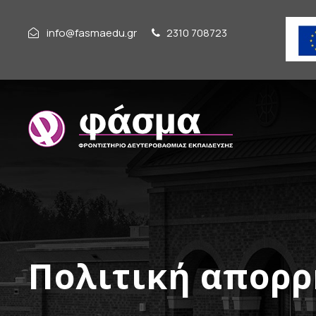
info@fasmaedu.gr
2310 708723
Πολιτική απορ