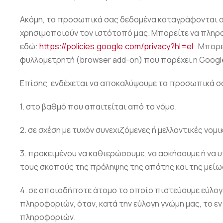
Ακόμη, τα προσωπικά σας δεδομένα καταγράφονται απ
χρησιμοποιούν τον ιστότοπό μας. Μπορείτε να πληρο
εδώ:
https://policies.google.com/privacy?hl=el
. Μπορε
φυλλομετρητή (browser add-on) που παρέχει η Googl
Επίσης, ενδέχεται να αποκαλύψουμε τα προσωπικά σα
1. στο βαθμό που απαιτείται από το νόμο.
2. σε σχέση με τυχόν συνεχιζόμενες ή μελλοντικές νομι
3. προκειμένου να καθιερώσουμε, να ασκήσουμε ή να
τους σκοπούς της πρόληψης της απάτης και της μείω
4. σε οποιοδήποτε άτομο το οποίο πιστεύουμε εύλογ
πληροφοριών, όταν, κατά την εύλογη γνώμη μας, το 
πληροφοριών.