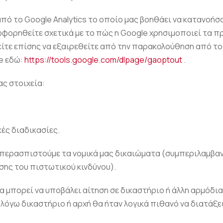
ό το Google Analytics το οποίο μας βοηθάει να κατανοήσο
φορηθείτε σχετικά με το πώς η Google χρησιμοποιεί τα π
ίτε επίσης να εξαιρεθείτε από την παρακολούθηση από το
e εδώ:
https://tools.google.com/dlpage/gaoptout
.
ς στοιχεία:
κές διαδικασίες.
 υπερασπιστούμε τα νομικά μας δικαιώματα (συμπεριλαμβα
σης του πιστωτικού κινδύνου).
α μπορεί να υποβάλει αίτηση σε δικαστήριο ή άλλη αρμόδ
εν λόγω δικαστήριο ή αρχή θα ήταν λογικά πιθανό να διατ