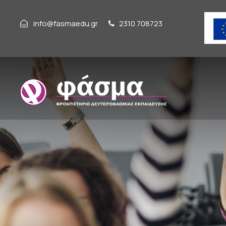
info@fasmaedu.gr
2310 708723