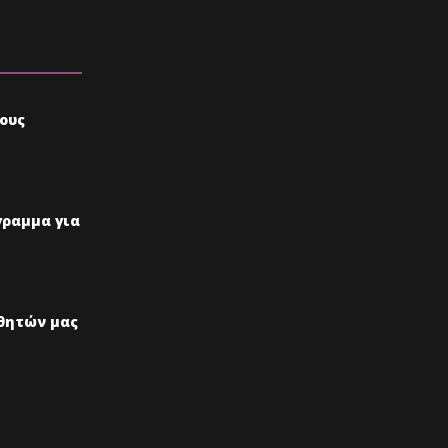
τους
γραμμα για
θητών μας