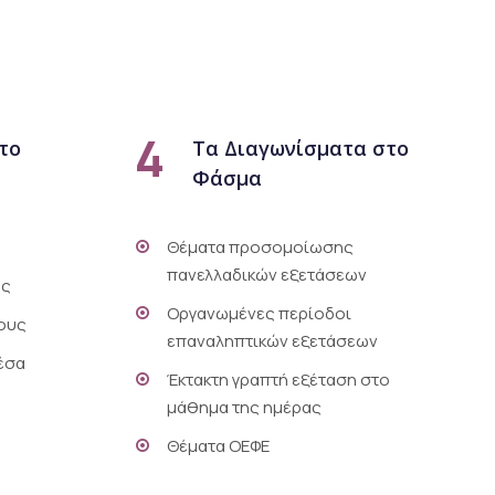
4
το
Τα Διαγωνίσματα στο
Φάσμα
Θέματα προσομοίωσης
πανελλαδικών εξετάσεων
ος
Οργανωμένες περίοδοι
ρους
επαναληπτικών εξετάσεων
έσα
Έκτακτη γραπτή εξέταση στο
μάθημα της ημέρας
Θέματα ΟΕΦΕ