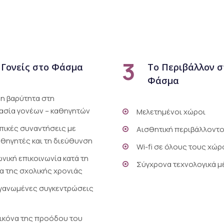
3
 Γονείς στο Φάσμα
Το Περιβάλλον σ
Φάσμα
ρη βαρύτητα στη
ασία γονέων – καθηγητών
Μελετημένοι χώροι
ικές συναντήσεις με
Αισθητική περιβάλλοντ
αθηγητές και τη διεύθυνση
Wi-fi σε όλους τους χώ
νική επικοινωνία κατά τη
Σύγχρονα τεχνολογικά μ
α της σχολικής χρονιάς
γανωμένες συγκεντρώσεις
εικόνα της προόδου του