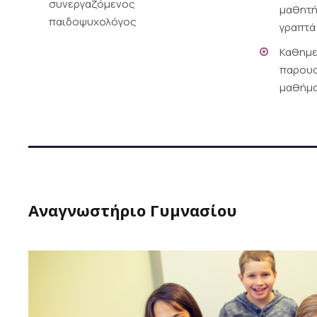
συνεργαζόμενος
μαθητή
παιδοψυχολόγος
γραπτά
Καθημε
παρουσ
μαθήμ
Αναγνωστήριο Γυμνασίου