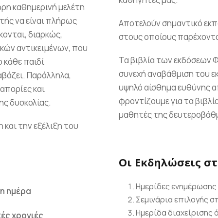
ωρη καθημερινή μελέτη
τής να είναι πλήρως
Αποτελούν σημαντικό εκπ
κονται, διαρκώς,
στους οποίους παρέχοντ
ικών αντικειμένων, που
Τα βιβλία των εκδόσεων 
 κάθε παιδί
συνεχή αναβάθμιση του ε
αβάζει. Παράλληλα,
υψηλό αίσθημα ευθύνης α
απορίες και
φροντίζουμε για τα βιβλί
ης δυσκολίας.
μαθητές της δευτεροβάθμ
 και την εξέλιξη του
Οι Εκδηλώσεις σ
Ημερίδες ενημέρωσης
νη ημέρα
Σεμινάρια επιλογής 
Ημερίδα διαχείρισης 
κές χρονιές