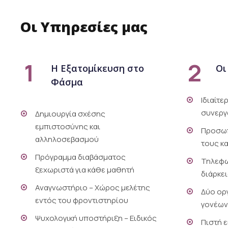
Οι Υπηρεσίες μας
1
2
Η Εξατομίκευση στο
Οι
Φάσμα
Ιδιαίτε
συνεργ
Δημιουργία σχέσης
εμπιστοσύνης και
Προσωπ
αλληλοσεβασμού
τους κ
Πρόγραμμα διαβάσματος
Τηλεφω
ξεχωριστά για κάθε μαθητή
διάρκει
Αναγνωστήριο – Χώρος μελέτης
Δύο ορ
εντός του φροντιστηρίου
γονέων
Ψυχολογική υποστήριξη – Ειδικός
Πιστή 