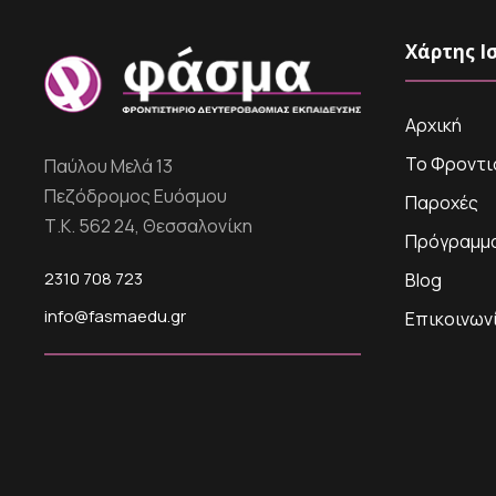
Χάρτης Ι
Αρχική
Το Φροντι
Παύλου Μελά 13
Πεζόδρομος Ευόσμου
Παροχές
Τ.Κ. 562 24, Θεσσαλονίκη
Πρόγραμμ
2310 708 723
Blog
info@fasmaedu.gr
Επικοινων