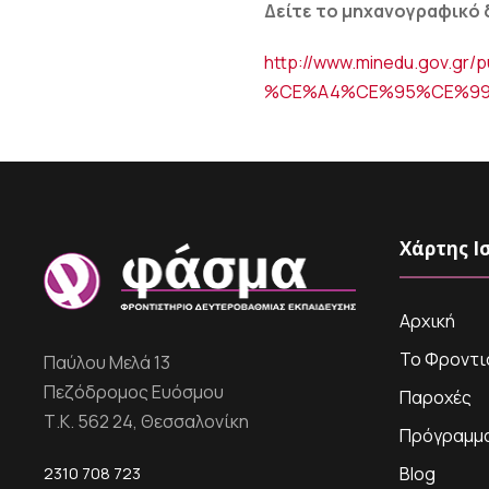
Δείτε το μηχανογραφικό 
http://www.minedu.gov.
%CE%A4%CE%95%CE%99
Χάρτης Ι
Αρχική
Το Φροντι
Παύλου Μελά 13
Πεζόδρομος Ευόσμου
Παροχές
Τ.Κ. 562 24, Θεσσαλονίκη
Πρόγραμμ
2310 708 723
Blog