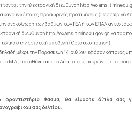
ονται την ηλεκτρονική διεύθυνση http://exams.it.minedu.go
να κάνουν κάποιες προσωρινές προτιμήσεις (Προσωρινή Α
 την ανακοίνωση των βαθμών των ΓΕΛ ή των ΕΠΑΛ αντίστοιχ
κτρονική διεύθυνση http://exams.it.minedu.gov.gr, να τρο
 τελικά στην οριστική υποβολή (Οριστικοποίηση).
δηλαδή μέχρι την Παρασκευή 14 Ιουλίου, εφόσον κάποιος υ
 το Μ.Δ., απευθύνεται στο Λύκειό του, ακυρώνεται το ήδη 
 φροντιστήριο Φάσμα, θα είμαστε δίπλα σας γ
ανογραφικού σας δελτίου.