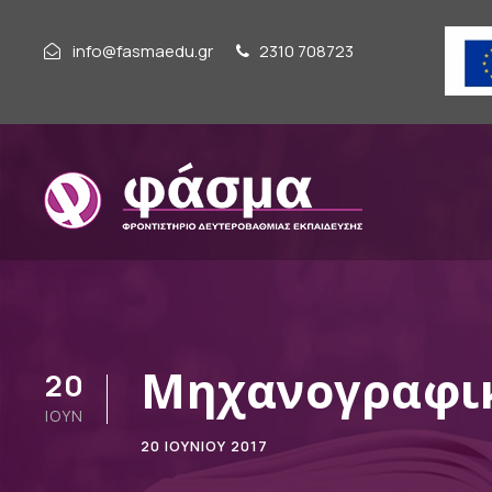
info@fasmaedu.gr
2310 708723
Μηχανογραφικ
20
ΙΟΎΝ
20 ΙΟΥΝΊΟΥ 2017