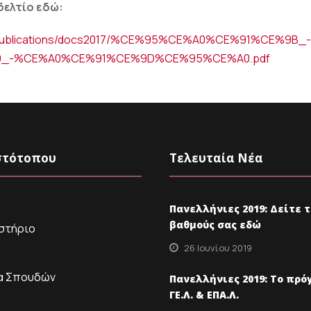
δελτίο εδώ:
gr/publications/docs2017/%CE%95%CE%A0%CE%91%CE%9B_-
_-%CE%A0%CE%91%CE%9D%CE%95%CE%A0.pdf
στότοπου
Τελευταία Νέα
Πανελλήνιες 2019: Δείτε 
βαθμούς σας εδώ
στήριο
26 Ιουνίου 2019
α Σπουδών
Πανελλήνιες 2019: Το πρό
ΓΕ.Λ. & ΕΠΑ.Λ.