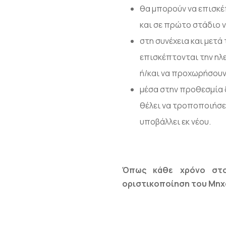
θα μπορούν να επισκέπτ
και σε πρώτο στάδιο 
στη συνέχεια και μετά
επισκέπτονται την ηλε
ή/και να προχωρήσουν
μέσα στην προθεσμία 
θέλει να τροποποιήσει
υποβάλλει εκ νέου.
Όπως κάθε χρόνο στο
οριστικοποίηση του Μηχ