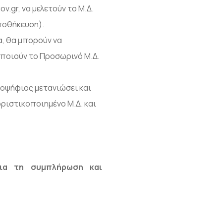
v.gr, να μελετούν το Μ.Δ.
ποθήκευση).
α, θα μπορούν να
ποποιούν το Προσωρινό Μ.Δ.
ποψήφιος μετανιώσει και
οριστικοποιημένο Μ.Δ. και
ια τη συμπλήρωση και